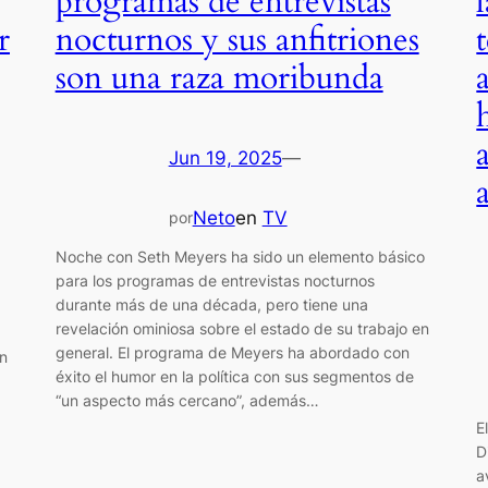
programas de entrevistas
r
nocturnos y sus anfitriones
son una raza moribunda
Jun 19, 2025
—
Neto
en
TV
por
Noche con Seth Meyers ha sido un elemento básico
para los programas de entrevistas nocturnos
durante más de una década, pero tiene una
revelación ominiosa sobre el estado de su trabajo en
general. El programa de Meyers ha abordado con
en
éxito el humor en la política con sus segmentos de
“un aspecto más cercano”, además…
E
D
a