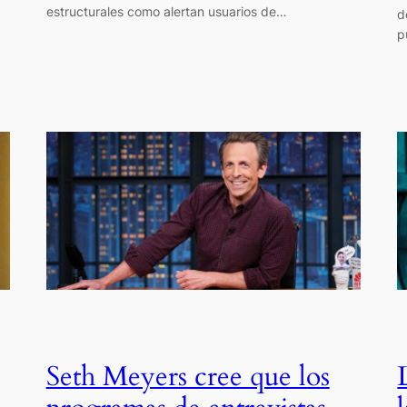
estructurales como alertan usuarios de…
d
p
Seth Meyers cree que los