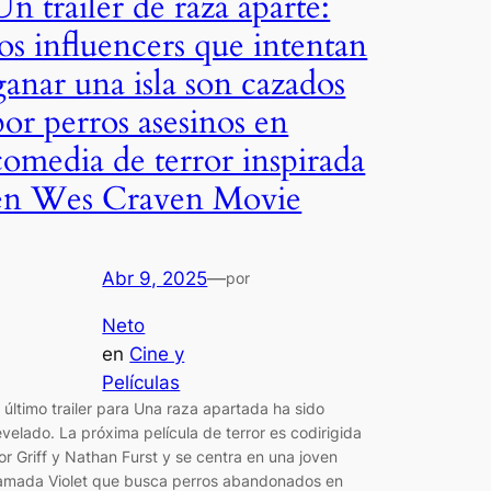
Un trailer de raza aparte:
los influencers que intentan
ganar una isla son cazados
por perros asesinos en
comedia de terror inspirada
en Wes Craven Movie
Abr 9, 2025
—
por
Neto
en
Cine y
Películas
l último trailer para Una raza apartada ha sido
evelado. La próxima película de terror es codirigida
or Griff y Nathan Furst y se centra en una joven
lamada Violet que busca perros abandonados en