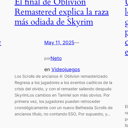
El final de Oblivion
Remastered explica la raza
más odiada de Skyrim
e
May 11, 2025
—
Neto
por
en
Videojuegos
Los Scrolls de ancianos 4: Oblivion remasterizado
Regresa a los jugadores a los eventos caóticos de la
crisis del olvido, y con el remaster saliendo después
SkyrimLos cambios en Tamriel son más obvios. Por
primera vez, los jugadores pueden retroceder
E
cronológicamente con un nuevo Bethesda Scrolls de
r
ancianos título, no contando ESO, Por supuesto, y…
p
l