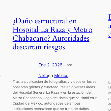
¿Daño estructural en
Hospital La Raza y Metro
Chabacano? Autoridades
descartan riesgos
a
Ene 2, 2026
—
por
Neto
en
México
s
Tras la publicación de fotografías y videos en los se
L
observan grietas y cuarteaduras en diversas áreas
U
del Hospital General La Raza y en la estación del
m
Metro Chabacano luego del sismo que se sintió en la
r
Ciudad de México, autoridades de ambas
e
instituciones rechazaron que se trate de daños
c