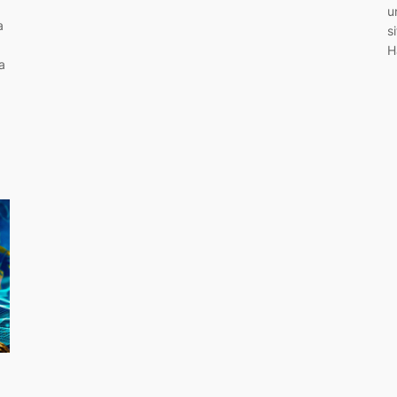
u
a
s
H
a