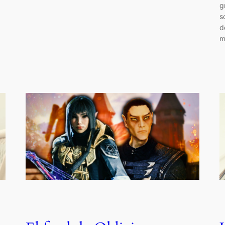
g
s
d
m