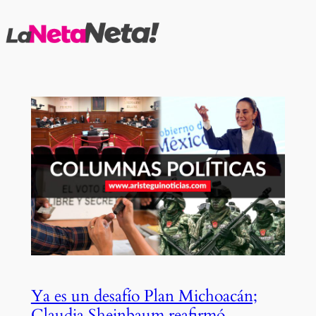
Saltar
al
contenido
Ya es un desafío Plan Michoacán;
Claudia Sheinbaum reafirmó