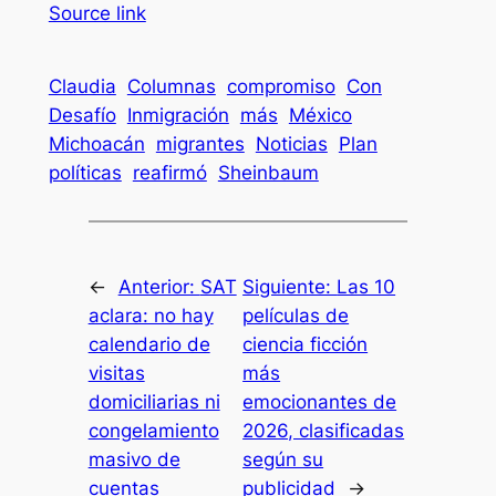
Source link
Claudia
Columnas
compromiso
Con
Desafío
Inmigración
más
México
Michoacán
migrantes
Noticias
Plan
políticas
reafirmó
Sheinbaum
←
Anterior:
SAT
Siguiente:
Las 10
aclara: no hay
películas de
calendario de
ciencia ficción
visitas
más
domiciliarias ni
emocionantes de
congelamiento
2026, clasificadas
masivo de
según su
cuentas
publicidad
→