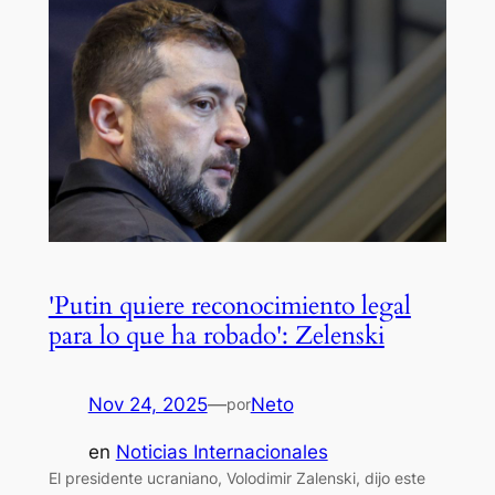
'Putin quiere reconocimiento legal
para lo que ha robado': Zelenski
Nov 24, 2025
—
Neto
por
en
Noticias Internacionales
El presidente ucraniano, Volodimir Zalenski, dijo este