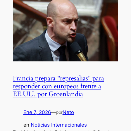
Francia prepara "represalias" para
responder con europeos frente a
EE.UU. por Groenlandia
Ene 7, 2026
—
Neto
por
en
Noticias Internacionales