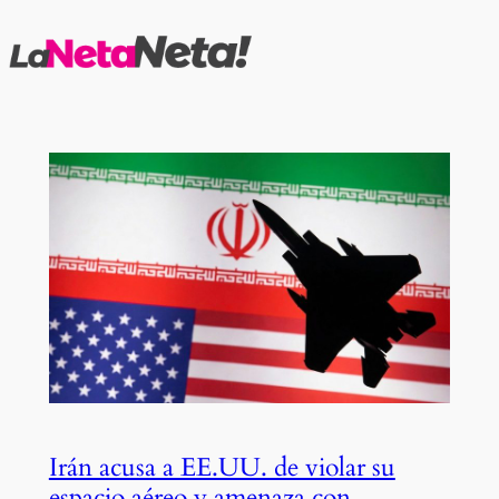
Saltar
al
contenido
Irán acusa a EE.UU. de violar su
espacio aéreo y amenaza con