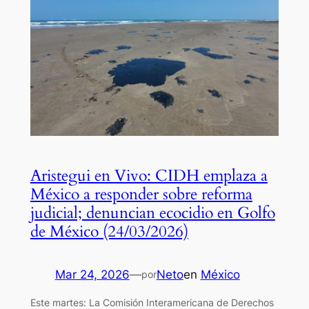
Aristegui en Vivo: CIDH emplaza a
México a responder sobre reforma
judicial; denuncian ecocidio en Golfo
de México (24/03/2026)
Mar 24, 2026
—
Neto
en
México
por
Este martes: La Comisión Interamericana de Derechos