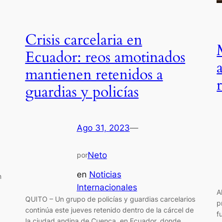
Crisis carcelaria en
Ecuador: reos amotinados
mantienen retenidos a
guardias y policías
Ago 31, 2023
—
Neto
por
en
Noticias
n
Internacionales
A
QUITO – Un grupo de policías y guardias carcelarios
p
continúa este jueves retenido dentro de la cárcel de
f
la ciudad andina de Cuenca, en Ecuador, donde