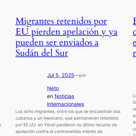
Migrantes retenidos por
EU pierden apelación y ya
pueden ser enviados a
Sudán del Sur
Jul 5, 2025
—
por
Neto
L
en
Noticias
G
Internacionales
r
Los ocho migrantes, entre los que se encuentran dos
e
cubanos y un mexicano, que permanecen retenidos
4
s
por EE.UU. en Yibuti perdieron su último recurso de
c
apelación contra el controvertido intento de
Z