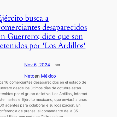
Ejército busca a
comerciantes desaparecidos
en Guerrero; dice que son
retenidos por 'Los Ardillos'
Nov 6, 2024
—
por
Neto
en
México
os 16 comerciantes desaparecidos en el estado de
uerrero desde los últimos días de octubre están
etenidos por el grupo delictivo ‘Los Ardillos’, informó
ste martes el Ejército mexicano, que enviará a unos
00 agentes para colaborar e su localización. En
onferencia de prensa, el comandante de la 35
ona Militar, con sede en Chilpancingo,…