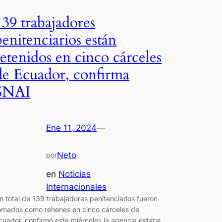
139 trabajadores
penitenciarios están
retenidos en cinco cárceles
de Ecuador, confirma
SNAI
Ene 11, 2024
—
Neto
por
en
Noticias
Internacionales
n total de 139 trabajadores penitenciarios fueron
omados como rehenes en cinco cárceles de
cuador, confirmó este miércoles la agencia estatal