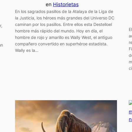
en
Historietas
En los sagrados pasillos de la Atalaya de la Liga de
la Justicia, los héroes más grandes del Universo DC
caminan por los pasillos. Entre ellos esta Destelloel
r,
E
hombre más rápido del mundo. Hoy en día, el
a
hombre de rojo y amarillo es Wally West, el antiguo
r
compañero convertido en superhéroe estadista.
un
F
Wally es la…
d
m
c