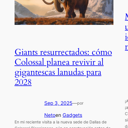
Giants resurrectados: cómo
Colossal planea revivir al
gigantescas lanudas para
2028
¡
Sep 3, 2025
—
por
¡
C
Neto
en
Gadgets
s
En mi reciente visita a la nueva sede de Dallas de
d