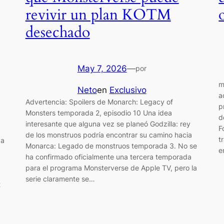
revivir un plan KOTM
desechado
May 7, 2026
—
por
m
Neto
en
Exclusivo
a
Advertencia: Spoilers de Monarch: Legacy of
p
Monsters temporada 2, episodio 10 Una idea
d
interesante que alguna vez se planeó Godzilla: rey
F
de los monstruos podría encontrar su camino hacia
t
 a
Monarca: Legado de monstruos temporada 3. No se
e
ha confirmado oficialmente una tercera temporada
para el programa Monsterverse de Apple TV, pero la
serie claramente se…
t