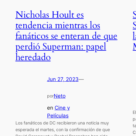
Nicholas Hoult es
tendencia mientras los
fanáticos se enteran de que
perdió Superman: papel
heredado
Jun 27, 2023
—
Neto
por
en
Cine y
E
Películas
p
Los fanáticos de DC recibieron una noticia muy
t
esperada el martes, con la confirmación de que
C