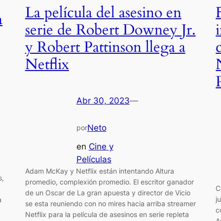
La película del asesino en
a
serie de Robert Downey Jr.
y Robert Pattinson llega a
Netflix
Abr 30, 2023
—
Neto
por
en
Cine y
Películas
Adam McKay y Netflix están intentando Altura
s,
promedio, complexión promedio. El escritor ganador
C
de un Oscar de La gran apuesta y director de Vicio
j
a
se esta reuniendo con no mires hacia arriba streamer
c
Netflix para la película de asesinos en serie repleta
A