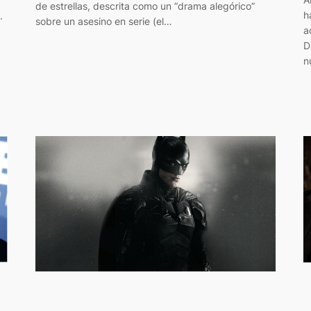
de estrellas, descrita como un “drama alegórico”
h
.
sobre un asesino en serie (el…
a
D
n