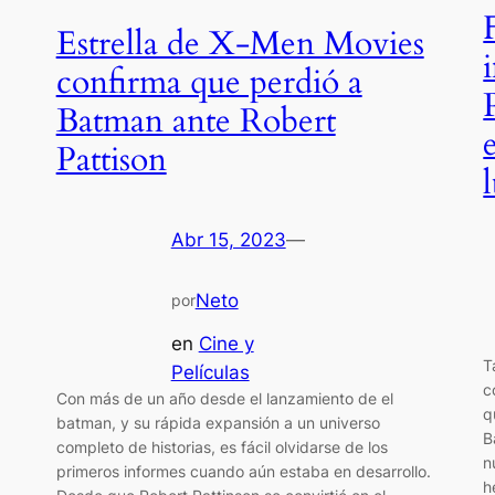
Estrella de X-Men Movies
confirma que perdió a
Batman ante Robert
Pattison
Abr 15, 2023
—
Neto
por
en
Cine y
T
Películas
c
Con más de un año desde el lanzamiento de el
q
batman, y su rápida expansión a un universo
B
completo de historias, es fácil olvidarse de los
n
primeros informes cuando aún estaba en desarrollo.
h