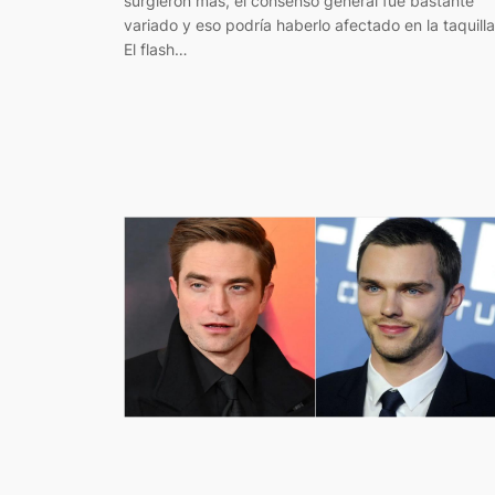
surgieron más, el consenso general fue bastante
variado y eso podría haberlo afectado en la taquilla
El flash…