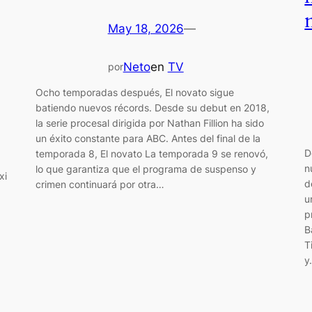
May 18, 2026
—
Neto
en
TV
por
Ocho temporadas después, El novato sigue
batiendo nuevos récords. Desde su debut en 2018,
la serie procesal dirigida por Nathan Fillion ha sido
un éxito constante para ABC. Antes del final de la
D
temporada 8, El novato La temporada 9 se renovó,
n
lo que garantiza que el programa de suspenso y
xi
d
crimen continuará por otra…
u
p
B
T
y