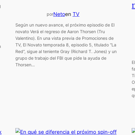
l
Neto
en
TV
por
Según un nuevo avance, el próximo episodio de El
novato Verá el regreso de Aaron Thorsen (Tru
Valentino). En una vista previa de Promociones de
TV, El Novato temporada 8, episodio 5, titulado “La
n
Red“, sigue al teniente Gray (Richard T. Jones) y un
grupo de trabajo del FBI que pide la ayuda de
E
Thorsen…
f
T
O
e
q