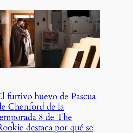
El furtivo huevo de Pascua
de Chenford de la
temporada 8 de The
Rookie destaca por qué se