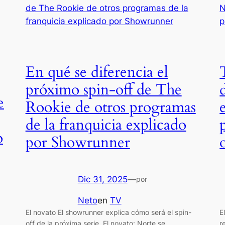
En qué se diferencia el
próximo spin-off de The
e
Rookie de otros programas
de la franquicia explicado
o
por Showrunner
Dic 31, 2025
—
por
Neto
en
TV
El novato El showrunner explica cómo será el spin-
E
off de la próxima serie. El novato: Norte se
r