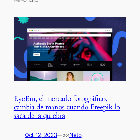
reelección…
EyeEm, el mercado fotográfico,
cambia de manos cuando Freepik lo
saca de la quiebra
Oct 12, 2023
—
Neto
por