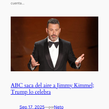
cuenta…
ABC saca del aire a Jimmy Kimmel;
Trump lo celebra
Sep 17, 2025
—
Neto
por