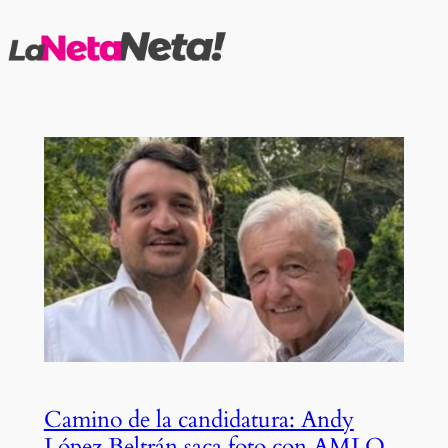
Saltar
al
contenido
Camino de la candidatura: Andy
López Beltrán saca foto con AMLO