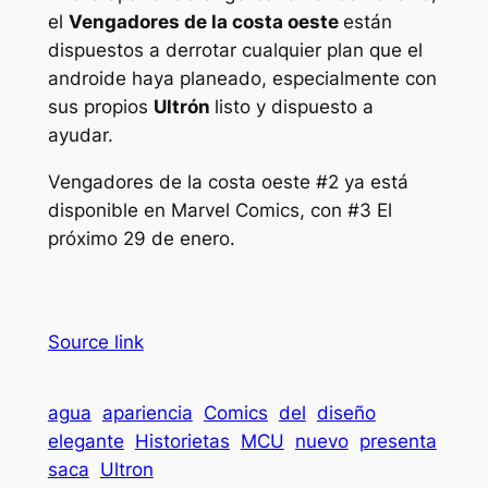
el
Vengadores de la costa oeste
están
dispuestos a derrotar cualquier plan que el
androide haya planeado, especialmente con
sus propios
Ultrón
listo y dispuesto a
ayudar.
Vengadores de la costa oeste #2
ya está
disponible en Marvel Comics, con
#3
El
próximo 29 de enero.
Source link
agua
apariencia
Comics
del
diseño
elegante
Historietas
MCU
nuevo
presenta
saca
Ultron