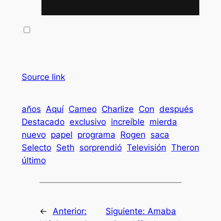
Source link
años
Aquí
Cameo
Charlize
Con
después
Destacado
exclusivo
increíble
mierda
nuevo
papel
programa
Rogen
saca
Selecto
Seth
sorprendió
Televisión
Theron
último
←
Anterior:
Siguiente:
Amaba