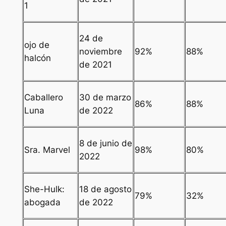
1
24 de
ojo de
noviembre
92%
88%
halcón
de 2021
Caballero
30 de marzo
86%
88%
Luna
de 2022
8 de junio de
Sra. Marvel
98%
80%
2022
She-Hulk:
18 de agosto
79%
32%
abogada
de 2022