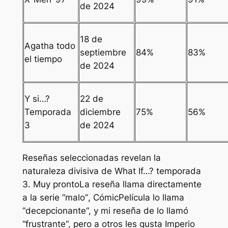
de 2024
18 de
Agatha todo
septiembre
84%
83%
el tiempo
de 2024
Y si…?
22 de
Temporada
diciembre
75%
56%
3
de 2024
Reseñas seleccionadas revelan la
naturaleza divisiva de What If…? temporada
3.
Muy pronto
La reseña llama directamente
a la serie “
malo”
,
CómicPelícula
lo llama
“
decepcionante
“, y mi reseña de
lo llamó
“
frustrante
“, pero a otros les gusta
Imperio