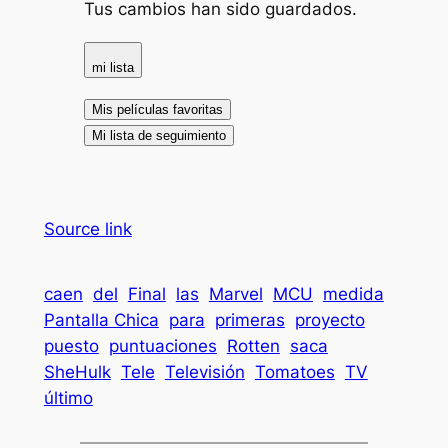
Tus cambios han sido guardados.
mi lista
Mis películas favoritas
Mi lista de seguimiento
Source link
caen
del
Final
las
Marvel
MCU
medida
Pantalla Chica
para
primeras
proyecto
puesto
puntuaciones
Rotten
saca
SheHulk
Tele
Televisión
Tomatoes
TV
último