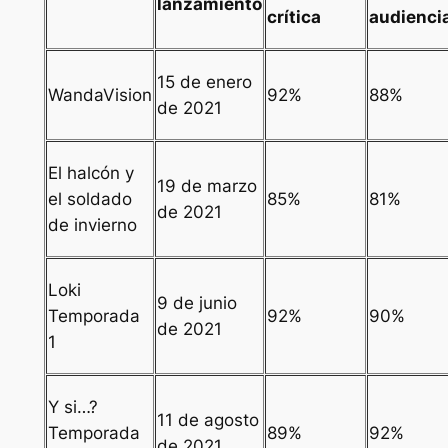
lanzamiento
crítica
audienci
15 de enero
WandaVision
92%
88%
de 2021
El halcón y
19 de marzo
el soldado
85%
81%
de 2021
de invierno
Loki
9 de junio
Temporada
92%
90%
de 2021
1
Y si…?
11 de agosto
Temporada
89%
92%
de 2021