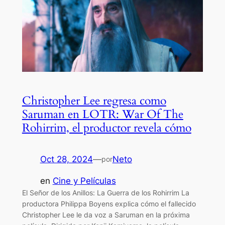
Christopher Lee regresa como
Saruman en LOTR: War Of The
Rohirrim, el productor revela cómo
Oct 28, 2024
—
Neto
por
en
Cine y Películas
El Señor de los Anillos: La Guerra de los Rohirrim La
productora Philippa Boyens explica cómo el fallecido
Christopher Lee le da voz a Saruman en la próxima