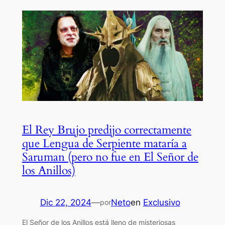
El Rey Brujo predijo correctamente
que Lengua de Serpiente mataría a
Saruman (pero no fue en El Señor de
los Anillos)
Dic 22, 2024
—
Neto
en
Exclusivo
por
El Señor de los Anillos está lleno de misteriosas