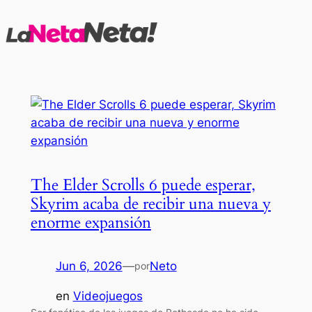
Saltar
al
contenido
The Elder Scrolls 6 puede esperar,
Skyrim acaba de recibir una nueva y
enorme expansión
Jun 6, 2026
—
Neto
por
en
Videojuegos