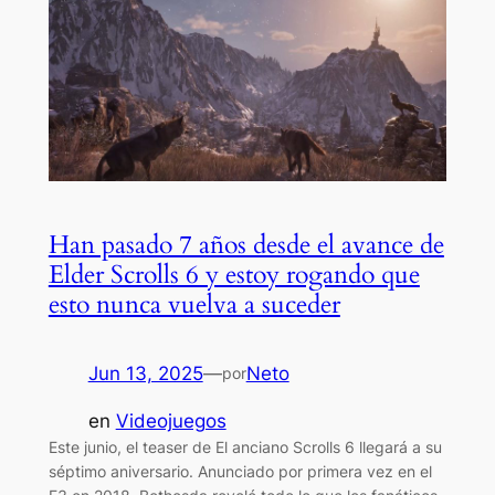
Han pasado 7 años desde el avance de
Elder Scrolls 6 y estoy rogando que
esto nunca vuelva a suceder
Jun 13, 2025
—
Neto
por
en
Videojuegos
Este junio, el teaser de El anciano Scrolls 6 llegará a su
séptimo aniversario. Anunciado por primera vez en el