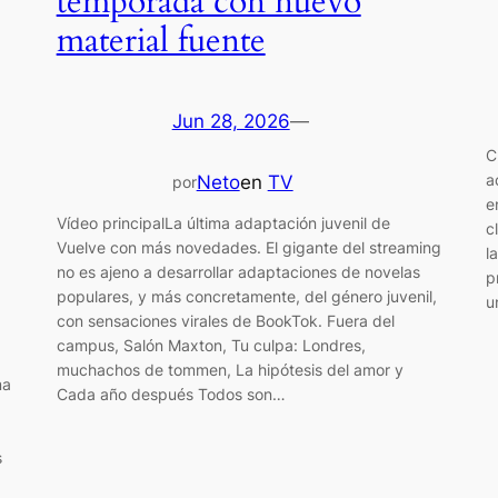
temporada con nuevo
material fuente
Jun 28, 2026
—
C
a
Neto
en
TV
por
e
Vídeo principalLa última adaptación juvenil de
c
Vuelve con más novedades. El gigante del streaming
l
no es ajeno a desarrollar adaptaciones de novelas
p
populares, y más concretamente, del género juvenil,
u
con sensaciones virales de BookTok. Fuera del
campus, Salón Maxton, Tu culpa: Londres,
muchachos de tommen, La hipótesis del amor y
ma
Cada año después Todos son…
s