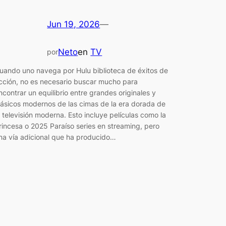
Jun 19, 2026
—
Neto
en
TV
por
uando uno navega por Hulu biblioteca de éxitos de
cción, no es necesario buscar mucho para
ncontrar un equilibrio entre grandes originales y
lásicos modernos de las cimas de la era dorada de
a televisión moderna. Esto incluye películas como la
rincesa o 2025 Paraíso series en streaming, pero
na vía adicional que ha producido…