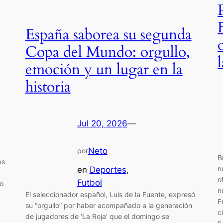
España saborea su segunda
Copa del Mundo: orgullo,
emoción y un lugar en la
historia
Jul 20, 2026
—
Neto
por
B
es
n
en
Deportes
, 
o
Futbol
o
n
El seleccionador español, Luis de la Fuente, expresó
F
su “orgullo” por haber acompañado a la generación
c
de jugadores de ‘La Roja’ que el domingo se