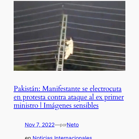
Pakistán: Manifestante se electrocuta
en protesta contra ataque al ex primer
ministro | Imágenes sensibles
Nov 7, 2022
—
Neto
por
en
Noticias Internacionales