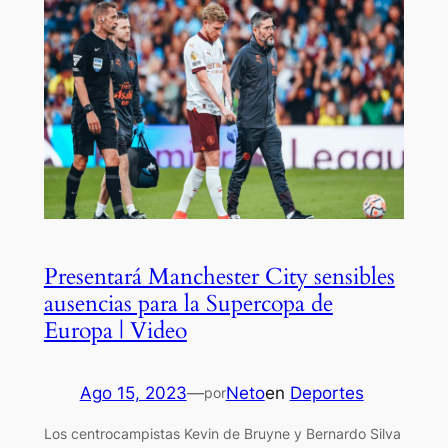
Presentará Manchester City sensibles
ausencias para la Supercopa de
Europa | Video
Ago 15, 2023
—
Neto
en
Deportes
por
Los centrocampistas Kevin de Bruyne y Bernardo Silva