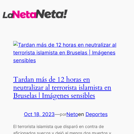
Saltar
al
contenido
Tardan más de 12 horas en
neutralizar al terrorista islamista en
Bruselas | Imágenes sensibles
Oct 18, 2023
—
Neto
en
Deportes
por
El terrorista islamista que disparó en contra de
aficionados suecos y dejó al menos dos muertos y