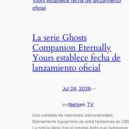
La serie Ghosts
Companion Eternally
Yours establece fecha de
lanzamiento oficial
Jul 24, 2026
—
Neto
en
TV
por
Una comedia de relaciones sobrenaturales,
Eternamente tuyopronto se unirá fantasmas en CBS
La noticia llega tras el notable éxito que fantasmas