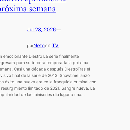
próxima semana
Jul 28, 2026
—
Neto
en
TV
por
n emocionante Diestro La serie finalmente
egresará para su tercera temporada la próxima
emana. Casi una década después DiestroTras el
ivisivo final de la serie de 2013, Showtime lanzó
on éxito una nueva era en la franquicia criminal con
l resurgimiento limitado de 2021. Sangre nueva. La
opularidad de las miniseries dio lugar a una…