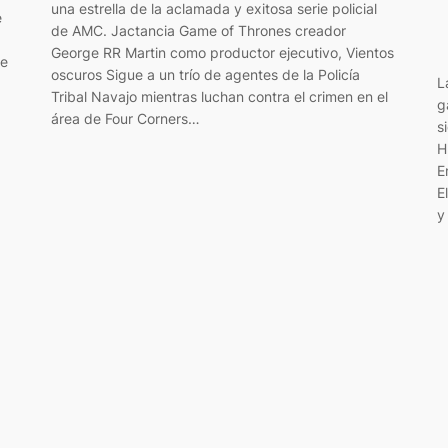
una estrella de la aclamada y exitosa serie policial
e
de AMC. Jactancia Game of Thrones creador
George RR Martin como productor ejecutivo, Vientos
de
oscuros Sigue a un trío de agentes de la Policía
L
Tribal Navajo mientras luchan contra el crimen en el
g
área de Four Corners…
s
H
E
E
y