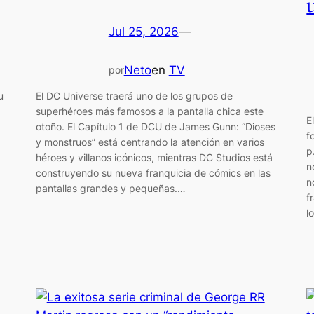
Jul 25, 2026
—
Neto
en
TV
por
u
El DC Universe traerá uno de los grupos de
superhéroes más famosos a la pantalla chica este
E
otoño. El Capítulo 1 de DCU de James Gunn: “Dioses
f
y monstruos” está centrando la atención en varios
p
héroes y villanos icónicos, mientras DC Studios está
n
construyendo su nueva franquicia de cómics en las
n
pantallas grandes y pequeñas.…
f
l