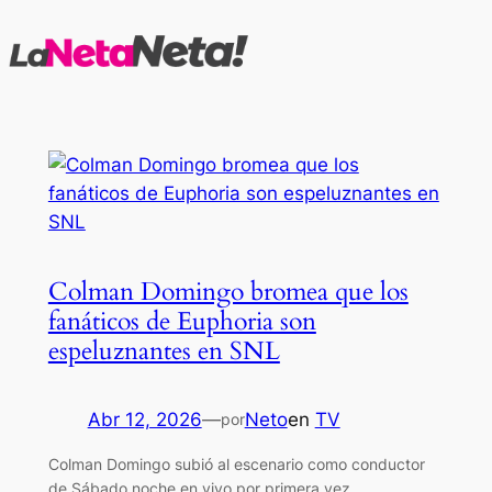
Saltar
al
contenido
Colman Domingo bromea que los
fanáticos de Euphoria son
espeluznantes en SNL
Abr 12, 2026
—
Neto
en
TV
por
Colman Domingo subió al escenario como conductor
de Sábado noche en vivo por primera vez,