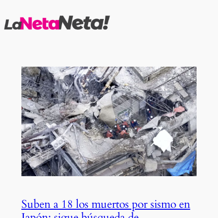
Saltar
al
contenido
Suben a 18 los muertos por sismo en
Japón; sigue búsqueda de