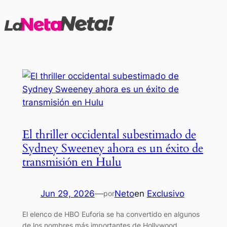
Saltar
al
contenido
El thriller occidental subestimado de
Sydney Sweeney ahora es un éxito de
transmisión en Hulu
Jun 29, 2026
—
Neto
en
Exclusivo
por
El elenco de HBO Euforia se ha convertido en algunos
de los nombres más importantes de Hollywood.