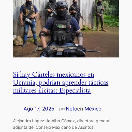
Si hay Cárteles mexicanos en
Ucrania, podrían aprender tácticas
militares ilícitas: Especialista
Ago 17, 2025
—
Neto
en
México
por
Alejandra López de Alba Gómez, directora general
adjunta del Consejo Mexicano de Asuntos