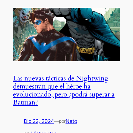
Las nuevas tácticas de Nightwing
demuestran que el héroe ha
evolucionado, pero ¿podrá superar a
Batman?
Dic 22, 2024
—
Neto
por