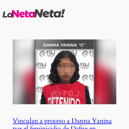
Saltar
al
contenido
Vinculan a proceso a Danna Yanina
por el feminicidio de Dafne en