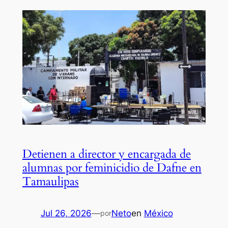
Detienen a director y encargada de
alumnas por feminicidio de Dafne en
Tamaulipas
Jul 26, 2026
—
Neto
en
México
por