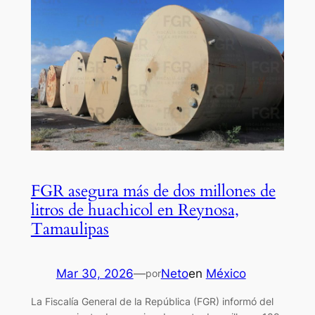
FGR asegura más de dos millones de
litros de huachicol en Reynosa,
Tamaulipas
Mar 30, 2026
—
Neto
en
México
por
La Fiscalía General de la República (FGR) informó del