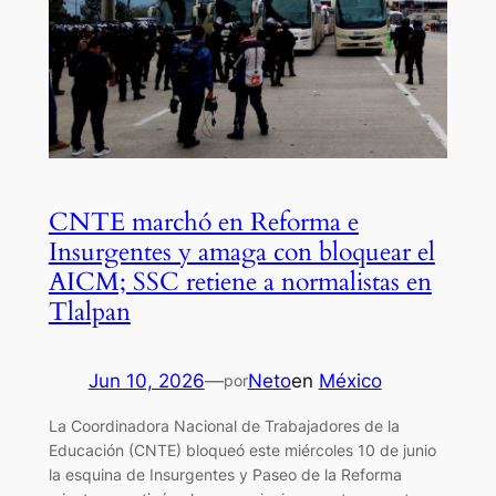
CNTE marchó en Reforma e
Insurgentes y amaga con bloquear el
AICM; SSC retiene a normalistas en
Tlalpan
Jun 10, 2026
—
Neto
en
México
por
La Coordinadora Nacional de Trabajadores de la
Educación (CNTE) bloqueó este miércoles 10 de junio
la esquina de Insurgentes y Paseo de la Reforma