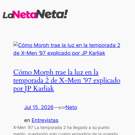
Saltar
al
contenido
Cómo Morph trae la luz en la
temporada 2 de X-Men ’97 explicado
por JP Karliak
Jul 15, 2026
—
Neto
por
en
Entrevistas
X-Men ’97 La temporada 2 ha llegado a su punto
medio, quedando solo cuatro episodios de la querida