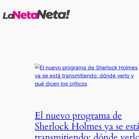
Saltar
al
contenido
El nuevo programa de
Sherlock Holmes ya se est
transmitiendo: dónde verl