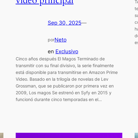
video principal
T
t
s
c
Sep 30, 2025
—
h
d
Neto
por
e
en
Exclusivo
Cinco años después El Magos Terminado de
transmitir con su final divisivo, la serie finalmente
está disponible para transmitirse en Amazon Prime
Video. Basado en la trilogía de novelas de Lev
Grossman, que se publicaron por primera vez en
2009, Los magos Se estrenó en Syfy en 2015 y
funcionó durante cinco temporadas en el…