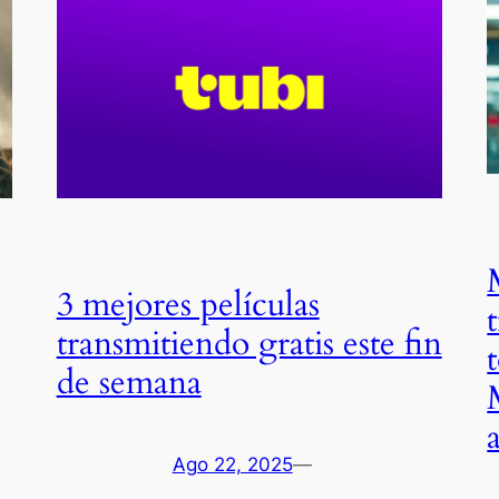
3 mejores películas
transmitiendo gratis este fin
de semana
Ago 22, 2025
—