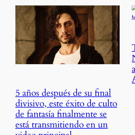
5 años después de su final
divisivo, este éxito de culto
de fantasía finalmente se
está transmitiendo en un