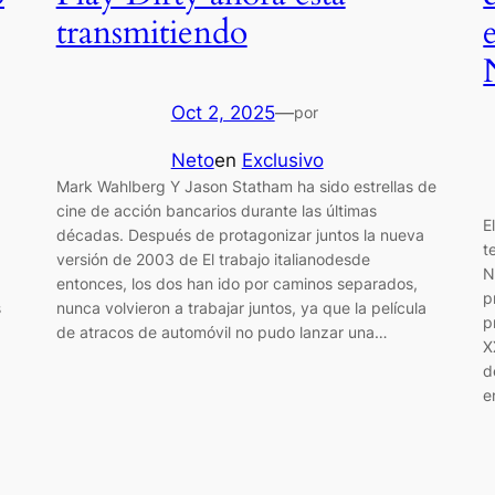
transmitiendo
Oct 2, 2025
—
por
Neto
en
Exclusivo
Mark Wahlberg Y Jason Statham ha sido estrellas de
cine de acción bancarios durante las últimas
E
décadas. Después de protagonizar juntos la nueva
t
versión de 2003 de El trabajo italianodesde
N
entonces, los dos han ido por caminos separados,
p
s
nunca volvieron a trabajar juntos, ya que la película
p
de atracos de automóvil no pudo lanzar una…
X
d
e