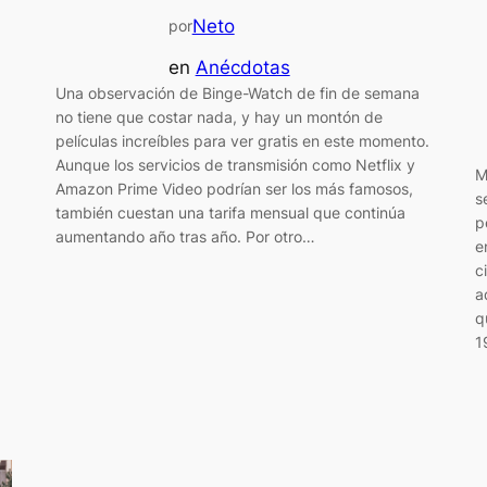
Neto
por
en
Anécdotas
Una observación de Binge-Watch de fin de semana
no tiene que costar nada, y hay un montón de
películas increíbles para ver gratis en este momento.
Aunque los servicios de transmisión como Netflix y
M
Amazon Prime Video podrían ser los más famosos,
s
también cuestan una tarifa mensual que continúa
p
aumentando año tras año. Por otro…
e
c
a
q
1