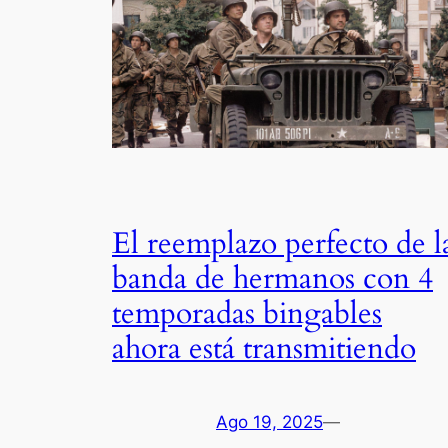
El reemplazo perfecto de l
banda de hermanos con 4
temporadas bingables
ahora está transmitiendo
Ago 19, 2025
—