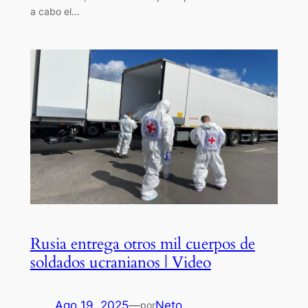
a cabo el…
Rusia entrega otros mil cuerpos de
soldados ucranianos | Video
Ago 19, 2025
—
Neto
por