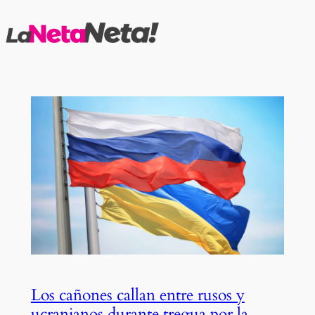
Saltar
al
contenido
Los cañones callan entre rusos y
ucranianos durante tregua por la