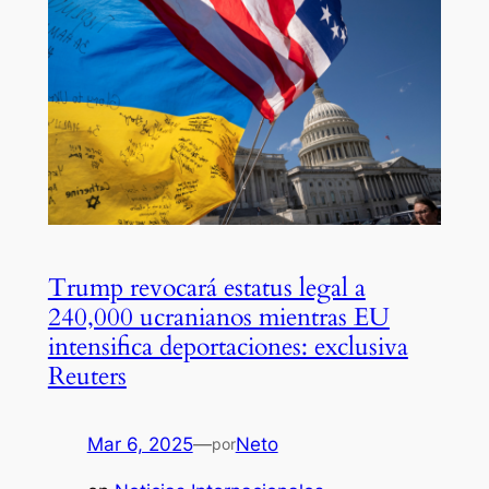
Trump revocará estatus legal a
240,000 ucranianos mientras EU
intensifica deportaciones: exclusiva
Reuters
Mar 6, 2025
—
Neto
por