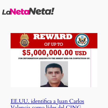
Saltar
al
contenido
EE.UU. identifica a Juan Carlos
Valencia como líder del CJNG