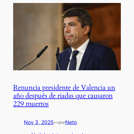
Renuncia presidente de Valencia un
año después de riadas que causaron
229 muertos
Nov 3, 2025
—
Neto
por