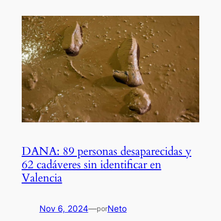
DANA: 89 personas desaparecidas y
62 cadáveres sin identificar en
Valencia
Nov 6, 2024
—
Neto
por