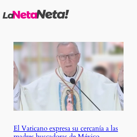
Saltar
al
contenido
El Vaticano expresa su cercanía a las
madres buscadoras de México