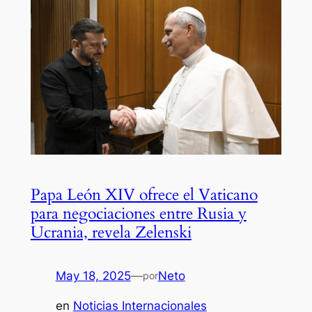
Papa León XIV ofrece el Vaticano
para negociaciones entre Rusia y
Ucrania, revela Zelenski
May 18, 2025
—
Neto
por
en
Noticias Internacionales