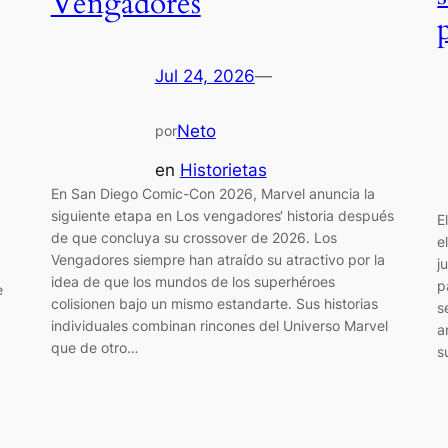
Vengadores
Jul 24, 2026
—
Neto
por
en
Historietas
En San Diego Comic-Con 2026, Marvel anuncia la
siguiente etapa en Los vengadores‘ historia después
E
de que concluya su crossover de 2026. Los
e
Vengadores siempre han atraído su atractivo por la
j
idea de que los mundos de los superhéroes
p
e
colisionen bajo un mismo estandarte. Sus historias
s
individuales combinan rincones del Universo Marvel
a
que de otro…
s