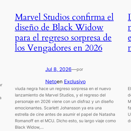
Marvel Studios confirma el
diseño de Black Widow
para el regreso sorpresa de
los Vengadores en 2026
Jul 8, 2026
—
por
Neto
en
Exclusivo
ar
viuda negra hace un regreso sorpresa en el nuevo
E
lanzamiento de Marvel Studios, y el regreso del
d
a
personaje en 2026 viene con un disfraz y un diseño
M
emocionantes. Scarlett Johansson ya era una
f
…
estrella de cine antes de asumir el papel de Natasha
U
Romanoff en el MCU. Dicho esto, su largo viaje como
d
Black Widow,…