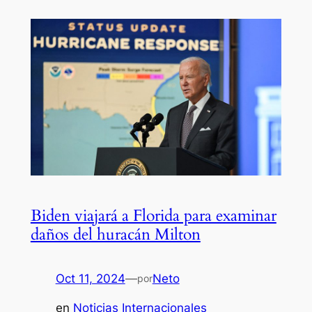
Biden viajará a Florida para examinar
daños del huracán Milton
Oct 11, 2024
—
Neto
por
en
Noticias Internacionales