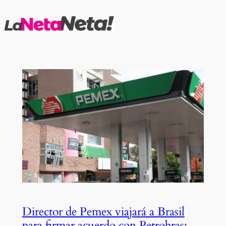
Saltar
al
contenido
Director de Pemex viajará a Brasil
para firmar acuerdo con Petrobras;