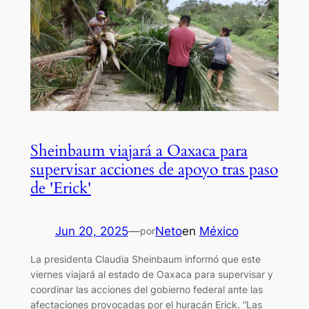
Sheinbaum viajará a Oaxaca para
supervisar acciones de apoyo tras paso
de 'Erick'
Jun 20, 2025
—
Neto
en
México
por
La presidenta Claudia Sheinbaum informó que este
viernes viajará al estado de Oaxaca para supervisar y
coordinar las acciones del gobierno federal ante las
afectaciones provocadas por el huracán Erick. “Las