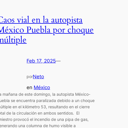
Caos vial en la autopista
México Puebla por choque
múltiple
Feb 17, 2025
—
Neto
por
en
México
a mañana de este domingo, la autopista México-
uebla se encuentra paralizada debido a un choque
últiple en el kilómetro 53, resultando en el cierre
otal de la circulación en ambos sentidos. El
iniestro provocó el incendio de una pipa de gas,
enerando una columna de humo visible a