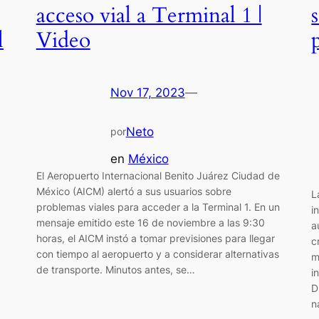
acceso vial a Terminal 1 |
l
Video
Nov 17, 2023
—
Neto
por
en
México
El Aeropuerto Internacional Benito Juárez Ciudad de
México (AICM) alertó a sus usuarios sobre
L
problemas viales para acceder a la Terminal 1. En un
i
mensaje emitido este 16 de noviembre a las 9:30
a
horas, el AICM instó a tomar previsiones para llegar
c
con tiempo al aeropuerto y a considerar alternativas
m
de transporte. Minutos antes, se…
i
D
n