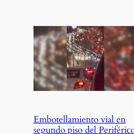
Embotellamiento vial en
segundo piso del Periféric