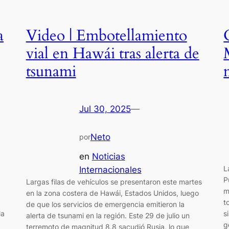
a
Video | Embotellamiento
vial en Hawái tras alerta de
tsunami
Jul 30, 2025
—
Neto
por
en
Noticias
L
Internacionales
P
Largas filas de vehículos se presentaron este martes
m
en la zona costera de Hawái, Estados Unidos, luego
t
de que los servicios de emergencia emitieron la
la
s
alerta de tsunami en la región. Este 29 de julio un
g
terremoto de magnitud 8.8 sacudió Rusia, lo que