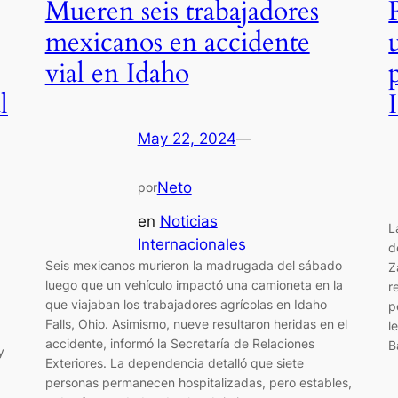
Mueren seis trabajadores
mexicanos en accidente
vial en Idaho
l
May 22, 2024
—
Neto
por
en
Noticias
L
Internacionales
d
Seis mexicanos murieron la madrugada del sábado
Z
luego que un vehículo impactó una camioneta en la
r
que viajaban los trabajadores agrícolas en Idaho
p
Falls, Ohio. Asimismo, nueve resultaron heridas en el
l
accidente, informó la Secretaría de Relaciones
B
y
Exteriores. La dependencia detalló que siete
personas permanecen hospitalizadas, pero estables,