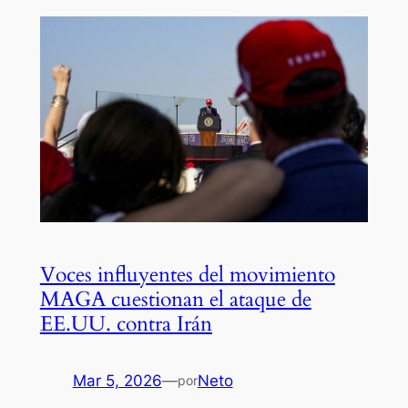
Voces influyentes del movimiento
MAGA cuestionan el ataque de
EE.UU. contra Irán
Mar 5, 2026
—
Neto
por