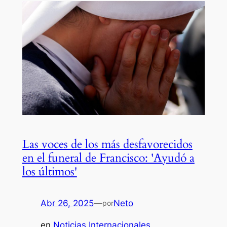
Las voces de los más desfavorecidos
en el funeral de Francisco: 'Ayudó a
los últimos'
Abr 26, 2025
—
Neto
por
en
Noticias Internacionales