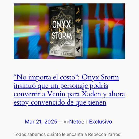
“No importa el costo”: Onyx Storm
insinuó que un personaje podría
convertir a Venin para Xaden y ahora
estoy convencido de que tienen
Mar 21, 2025
—
Neto
en
Exclusivo
por
Todos sabemos cuánto le encanta a Rebecca Yarros