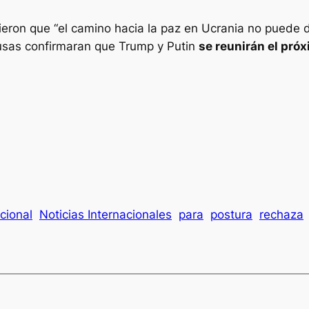
ieron que “el camino hacia la paz en Ucrania no puede d
usas confirmaran que Trump y Putin
se reunirán el próx
cional
Noticias Internacionales
para
postura
rechaza