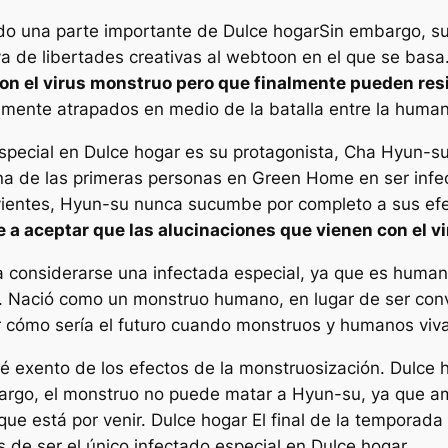
ido una parte importante de
Dulce hogar
Sin embargo, su
va de libertades creativas al webtoon en el que se bas
on el virus monstruo pero que finalmente pueden resi
amente atrapados en medio de la batalla entre la human
special en
Dulce hogar
es su protagonista, Cha Hyun-su
a de las primeras personas en Green Home en ser infec
ivientes, Hyun-su nunca sucumbe por completo a sus efe
a aceptar que las alucinaciones que vienen con el v
ía considerarse una infectada especial, ya que es huma
 Nació como un monstruo humano, en lugar de ser conve
cómo sería el futuro cuando monstruos y humanos viva
é exento de los efectos de la monstruosización.
Dulce 
rgo, el monstruo no puede matar a Hyun-su, ya que ambo
que está por venir.
Dulce hogar
El final de la temporada
 de ser el único infectado especial en
Dulce hogar
.