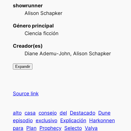
showrunner
Alison Schapker
Género principal
Ciencia ficción
Creador(es)
Diane Ademu-John, Alison Schapker
Expandir
Source link
alto
casa
consejo
del
Destacado
Dune
episodio
exclusivo
Explicación
Harkonnen
para
Plan
Prophecy
Selecto
Valya