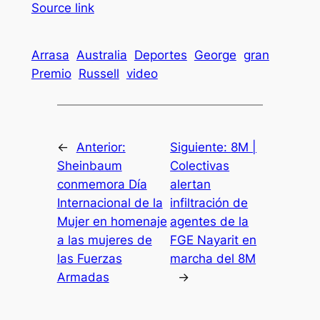
Source link
Arrasa
Australia
Deportes
George
gran
Premio
Russell
video
←
Anterior:
Siguiente:
8M |
Sheinbaum
Colectivas
conmemora Día
alertan
Internacional de la
infiltración de
Mujer en homenaje
agentes de la
a las mujeres de
FGE Nayarit en
las Fuerzas
marcha del 8M
Armadas
→