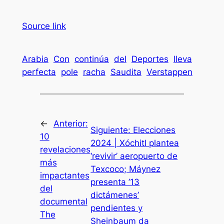
Source link
Arabia
Con
continúa
del
Deportes
lleva
perfecta
pole
racha
Saudita
Verstappen
←
Anterior:
Siguiente:
Elecciones
10
2024 | Xóchitl plantea
revelaciones
‘revivir’ aeropuerto de
más
Texcoco; Máynez
impactantes
presenta ’13
del
dictámenes’
documental
pendientes y
The
Sheinbaum da