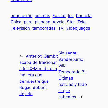
adaptación
cuantas
Fallout
los
Pantalla
Chica
para
planean
revela
Star
Tele
Televisión
temporadas
TV
Videojuegos
Siguiente:
←
Anterior:
Gambit
Vanderpump
acaba de traicionar
Villa
a los X-Men de una
Temporada 3:
manera que
Últimas
demuestre que
noticias y todo
Rogue debería
lo que
dejarlo
sabemos
→