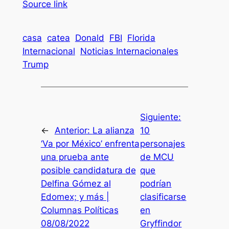
Source link
casa
catea
Donald
FBI
Florida
Internacional
Noticias Internacionales
Trump
Siguiente:
←
Anterior:
La alianza
10
‘Va por México’ enfrenta
personajes
una prueba ante
de MCU
posible candidatura de
que
Delfina Gómez al
podrían
Edomex; y más |
clasificarse
Columnas Políticas
en
08/08/2022
Gryffindor