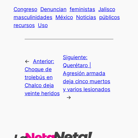
Congreso
Denuncian
feministas
Jalisco
masculinidades
México
Noticias
públicos
recursos
Uso
Siguiente:
←
Anterior:
Querétaro |
Choque de
Agresión armada
trolebús en
deja cinco muertos
Chalco deja
y varios lesionados
veinte heridos
→