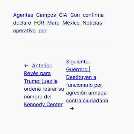
Agentes
Campos
CIA
Con
confirma
declaró
FGR
Maru
México
Noticias
operativo
por
Siguiente:
←
Anterior:
Guerrero |
Revés para
Destituyen a
Trump; juez le
funcionario por
ordena retirar su
agresión armada
nombre del
contra ciudadana
Kennedy Center
→