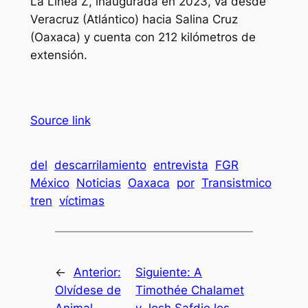
La Línea Z, inaugurada en 2023, va desde
Veracruz (Atlántico) hacia Salina Cruz
(Oaxaca) y cuenta con 212 kilómetros de
extensión.
Source link
del
descarrilamiento
entrevista
FGR
México
Noticias
Oaxaca
por
Transistmico
tren
víctimas
←
Anterior:
Siguiente:
A
Olvídese de
Timothée Chalamet
Animal
y Josh Safdie les