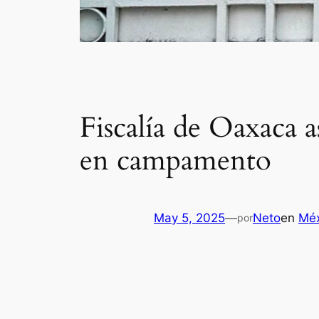
Fiscalía de Oaxaca 
en campamento
May 5, 2025
—
Neto
en
Méx
por