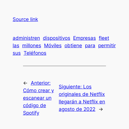
Source link
administren
dispositivos
Empresas
fleet
las
millones
Móviles
obtiene
para
permitir
sus
Teléfonos
←
Anterior:
Siguiente:
Los
Cómo crear y
originales de Netflix
escanear un
llegarán a Netflix en
código de
agosto de 2022
→
Spotify