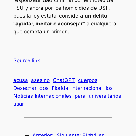
responsabilidad criminal por el tiroteo de
FSU y ahora por los homicidios de USF,
pues la ley estatal considera
un delito
“ayudar, incitar o aconsejar”
a cualquiera
que cometa un crimen.
Source link
acusa
asesino
ChatGPT
cuerpos
Desechar
dos
Florida
Internacional
los
Noticias Internacionales
para
universitarios
usar
←
Anterior:
Siguiente:
El thriller