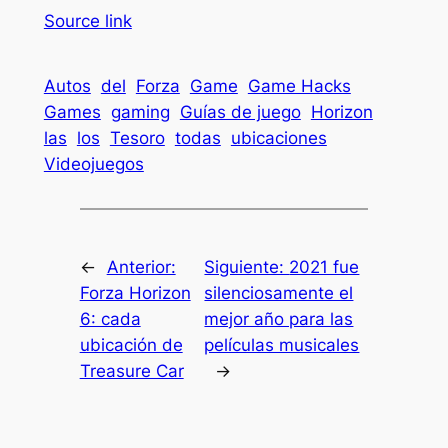
Source link
Autos
del
Forza
Game
Game Hacks
Games
gaming
Guías de juego
Horizon
las
los
Tesoro
todas
ubicaciones
Videojuegos
←
Anterior:
Siguiente:
2021 fue
Forza Horizon
silenciosamente el
6: cada
mejor año para las
ubicación de
películas musicales
Treasure Car
→