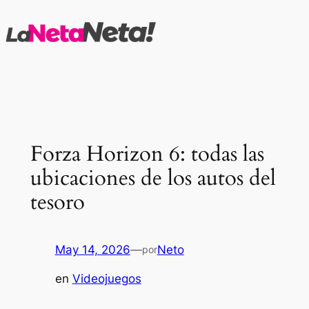
Saltar
al
contenido
Forza Horizon 6: todas las
ubicaciones de los autos del
tesoro
May 14, 2026
—
Neto
por
en
Videojuegos