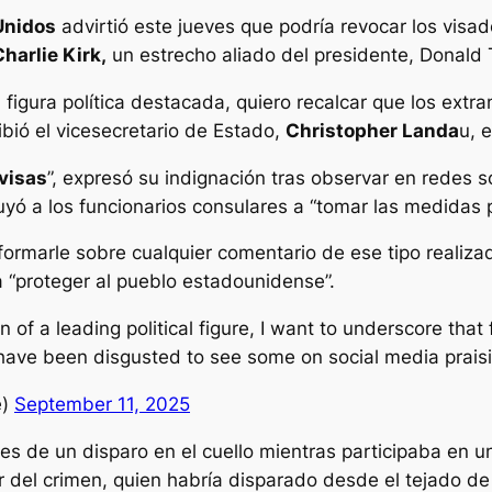
Unidos
advirtió este jueves que podría revocar los visado
Charlie Kirk,
un estrecho aliado del presidente, Donald
figura política destacada, quiero recalcar que los extranj
ibió el vicesecretario de Estado,
Christopher Landa
u, e
visas
”, expresó su indignación tras observar en redes s
ruyó a los funcionarios consulares a “tomar las medidas 
ormarle sobre cualquier comentario de ese tipo realizad
“proteger al pueblo estadounidense”.
ion of a leading political figure, I want to underscore tha
 have been disgusted to see some on social media praisin
e)
September 11, 2025
les de un disparo en el cuello mientras participaba en u
 del crimen, quien habría disparado desde el tejado de