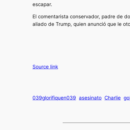
escapar.
El comentarista conservador, padre de do
aliado de Trump, quien anunció que le oto
Source link
039glorifiquen039
asesinato
Charlie
go